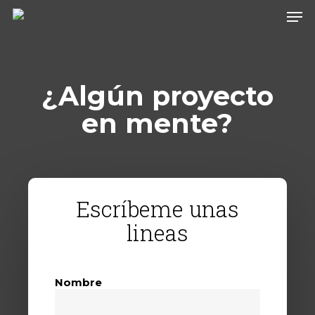
Skip
Men
to
main
content
¿Algún proyecto
en mente?
Escríbeme unas
lineas
Nombre