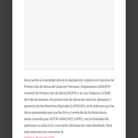
De acuerdo a lo establecido en la legislación vigente en materia de
Protección de Datos de Carácter Personal, Reglamento 2016/679
General de Protección de Datos (RGPD) y la Ley Orgánica 3/2018
de 5 de diciembre, de protección de datos de carácter personal y
garantía de los derechos digitales (LOPDGDD), se le informa que los
datos personales que nos facilite a través de dicho formulario
serán tratados por AITOR SANCHEZ LOPEZ, con la finalidad de
gestionar su solicitud y enviarle información más detallada. Para
más información consultar la
política de privacidad
.