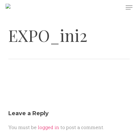
Skip
Men
to
main
content
EXPO_ini2
Leave a Reply
You must be
logged in
to post a comment.