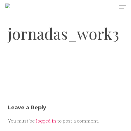
Skip
Men
to
main
content
jornadas_work3
Leave a Reply
You must be
logged in
to post a comment.