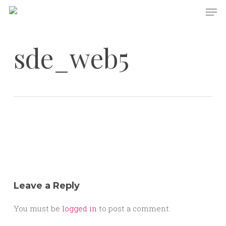
Skip
Men
to
main
content
sde_web5
Leave a Reply
You must be
logged in
to post a comment.