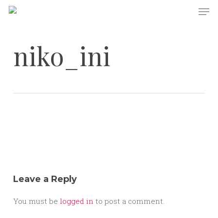
Skip
Men
to
main
content
niko_ini
Leave a Reply
You must be
logged in
to post a comment.